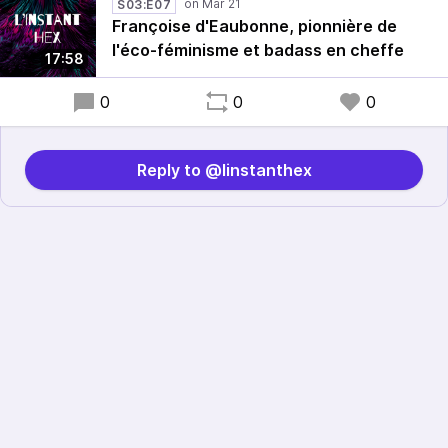
S03:E07
Françoise d'Eaubonne, pionnière de
l'éco-féminisme et badass en cheffe
17:58
0
0
0
Reply to @linstanthex