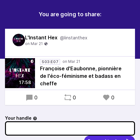
You are going to share:
L'Instant Hex
@linstanthex
S03:E07
Françoise d'Eaubonne, pionnière
de l'éco-féminisme et badass en
17:58
cheffe
0
0
0
Your handle