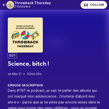
Throwback Thursday
FOLLOW
0 followers
S01
Science, bitch !
•
10min 00s
EPISODE DESCRIPTION
Dans #TBT le podcast, je vais te parler des albums qui
ont marqué mon adolescence. J’inviterai d’abord mes
ami·e·s - parce que je ne pèse pas encore assez dans le
game pour inviter des gens célèbres - pour un voyage