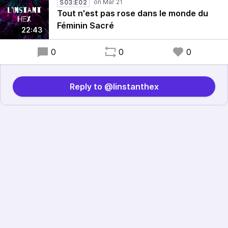
S03:E02
Tout n'est pas rose dans le monde du
Féminin Sacré
22:43
0
0
0
Reply to @linstanthex