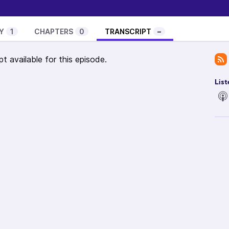
xtrait de l’album Divine Machines, à venir le 26 mai
Y
1
CHAPTERS
0
TRANSCRIPT
–
ngle éponyme sorti le 28 janvier 2023 chez Hopeless
pt available for this episode.
tin Boigeaud
List