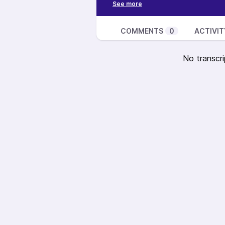
Musique :
⁠Demob Happy - Voodo Science⁠ - e
2023.
COMMENTS
0
ACTIVIT
⁠PVRIS - Goddess⁠ - extrait du si
Records.
No transcri
Realisation :
Benoit Tissier Mar
Co-animation :
Anthony Raffé
Effet sonores :
Sound Fishing