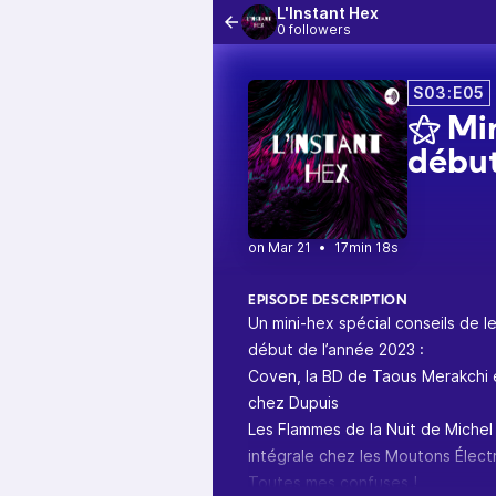
L'Instant Hex
0 followers
S03:E05
⚝ Min
début
•
17min 18s
EPISODE DESCRIPTION
Un mini-hex spécial conseils de l
début de l’année 2023 :
Coven, la BD de Taous Merakchi 
chez Dupuis
Les Flammes de la Nuit de Michel 
intégrale chez les Moutons Électr
Toutes mes confuses !