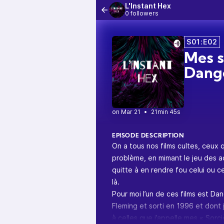
L'Instant Hex
0 followers
S01:E02
Mes s
Dange
•
21min 45s
EPISODE DESCRIPTION
On a tous nos films cultes, ceux q
problème, en mimant le jeu des a
quitte à en rendre fou celui ou 
là.
Pour moi l’un de ces films est Da
Fleming et sorti en 1996 et dont
à celles que j’appelle mes « Sorci