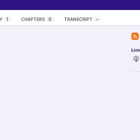
Y
1
CHAPTERS
0
TRANSCRIPT
–
List
soon is now ? - Music from the Motion Picture “The
tin Boigeaud