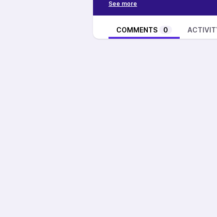
Références :
Terra Femina⁠
⁠Paulette Magazine
⁠
COMMENTS
0
ACTIVIT
⁠Les Inrocks⁠
Slate⁠
⁠L.A. Weekly
True Heart Tarot
Nasty Gal Blog
⁠
Musique
: Love Spit Love - How 
Craft”
Realisation :
Benoit Tissier Mar
Co-animation :
Anthony Raffé
Effet sonores :
Sound Fishing