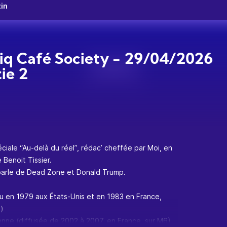
in
tiq Café Society - 29/04/2026
tie 2
ciale “Au-delà du réel”, rédac’ cheffée par Moi, en
Benoit Tissier.
arle de Dead Zone et Donald Trump.
 en 1979 aux États-Unis et en 1983 en France,
 )
enne (diffusée de 2002 à 2007, en France, sur M6)