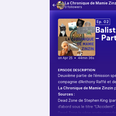
La Chronique de Mamie Zinz
0 followers
Ep. 02
Balis
- Par
•
44min 36s
EPISODE DESCRIPTION
Deuxième partie de l’émission spé
compagnie d’Anthony Raffé et de 
La Chronique de Mamie Zinzin
p
Sources :
Dead Zone de Stephen King (paru
d’abord sous le titre “L’Accident”.
Dead Zone la série anglo-canadi